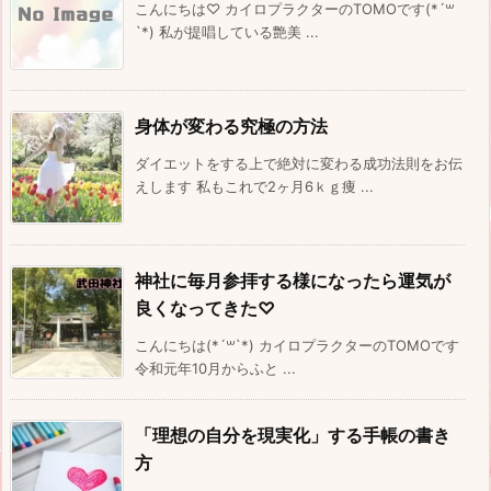
こんにちは♡ カイロプラクターのTOMOです(*´꒳
`*) 私が提唱している艶美 ...
身体が変わる究極の方法
ダイエットをする上で絶対に変わる成功法則をお伝
えします 私もこれで2ヶ月6ｋｇ痩 ...
神社に毎月参拝する様になったら運気が
良くなってきた♡
こんにちは(*´꒳`*) カイロプラクターのTOMOです
令和元年10月からふと ...
「理想の自分を現実化」する手帳の書き
方