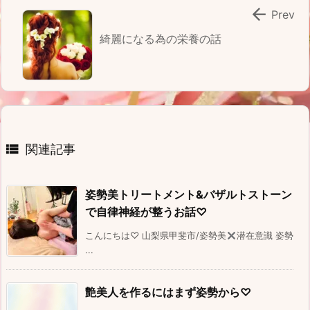

Prev
綺麗になる為の栄養の話

関連記事
姿勢美トリートメント&バザルトストーン
で自律神経が整うお話♡
こんにちは♡ 山梨県甲斐市/姿勢美
潜在意識 姿勢
...
艶美人を作るにはまず姿勢から♡