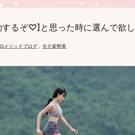
動するぞ♡]と思った時に選んで欲
MOメソッドブログ
,
モテ姿勢美