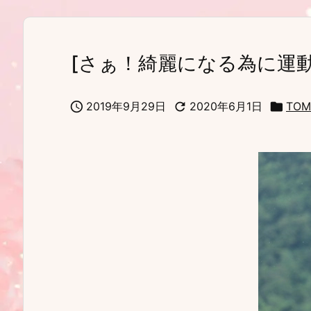
[さぁ！綺麗になる為に運

2019年9月29日

2020年6月1日

TO